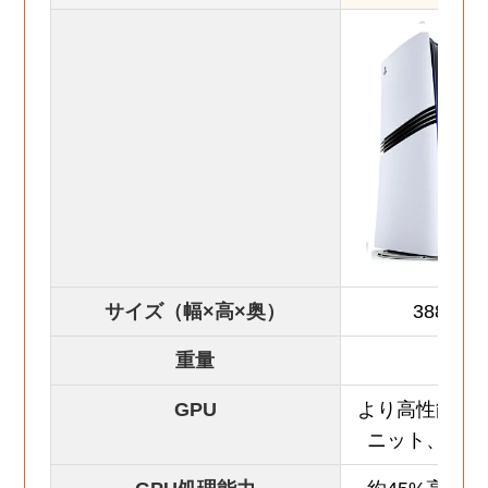
サイズ（幅×高×奥）
388×89
重量
3.
GPU
より高性能、6
ニット、28