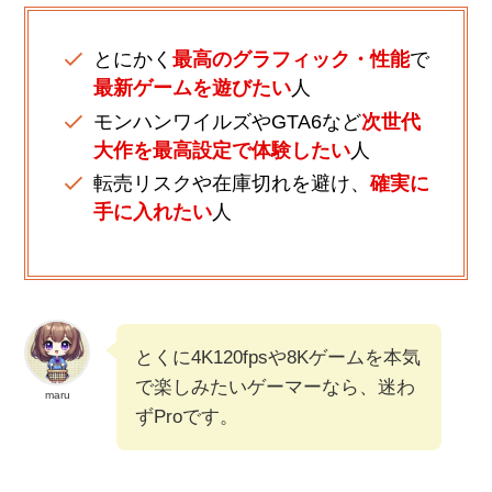
とにかく
最高のグラフィック・性能
で
最新ゲームを遊びたい
人
モンハンワイルズやGTA6など
次世代
大作を最高設定で体験したい
人
転売リスクや在庫切れを避け、
確実に
手に入れたい
人
とくに4K120fpsや8Kゲームを本気
で楽しみたいゲーマーなら、迷わ
maru
ずProです。