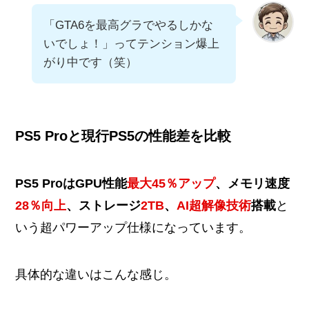
「GTA6を最高グラでやるしかな
いでしょ！」ってテンション爆上
がり中です（笑）
PS5 Proと現行PS5の性能差を比較
PS5 Proは
GPU性能
最大45％アップ
、メモリ速度
28％向上
、ストレージ
2TB
、
AI超解像技術
搭載
と
いう超パワーアップ仕様になっています​。
具体的な違いはこんな感じ。