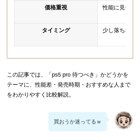
価格重視
性能に見合っ
き
タイミング
少し落ち着い
い
この記事では、「ps5 pro 待つべき」かどうかを
テーマに、性能差・発売時期・おすすめな人まで
をわかりやすく比較解説。
買おうか迷ってるｗ