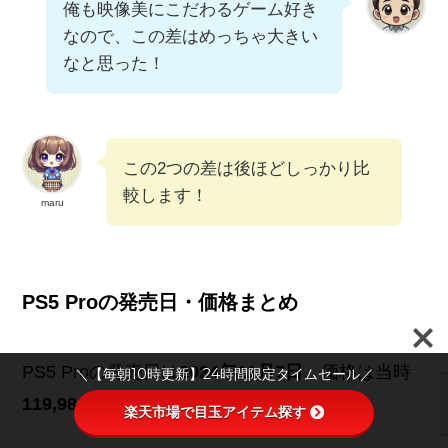
俺も映像美にこだわるゲーム好き
なので、この差はめっちゃ大きい
なと思った！
この2つの差は後ほどしっかり比
較します！
maru
PS5 Proの発売日・価格まとめ
PS5 Proの発売日は
2024年11月7日
、
価格は当時
＼【毎朝10時更新】24時間限定タイムセール／
119,980円
でした​。
楽天市場で目玉アイテム探す