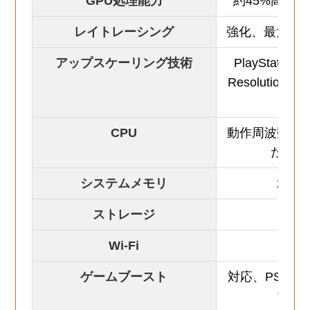
GPU処理能力
約45%高速
レイトレーシング
強化、最大2～
アップスケーリング技術
PlayStation S
Resolution (
高画
CPU
動作周波数が
た可能
システムメモリ
28%
ストレージ
2TB
Wi-Fi
Wi-
ゲームブースト
対応、PS4ゲ
マン