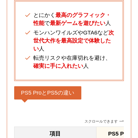
とにかく
最高のグラフィック・
性能
で
最新ゲームを遊びたい
人
モンハンワイルズやGTA6など
次
世代大作を最高設定で体験した
い
人
転売リスクや在庫切れを避け、
確実に手に入れたい
人
PS5 ProとPS5の違い
スクロールできます
項目
PS5 Pro(CF