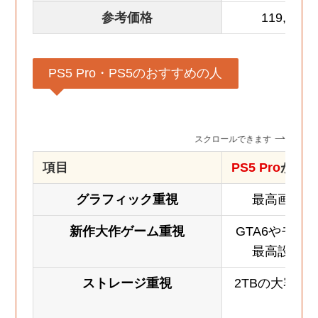
参考価格
119,98
PS5 Pro・PS5のおすすめの人
スクロールできます
項目
PS5 Pro
がお
グラフィック重視
最高画質で
新作大作ゲーム重視
GTA6やモン
最高設定で
ストレージ重視
2TBの大容量