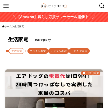
＼【Amazon】暮らし応援サマーセール開催中！／
ホーム
生活家電
生活家電
– category –
生活家電
キッチン家電
デジタル家電
リビング家電
リビング家電