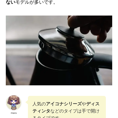
ない
モデルが多いです。
人気の
アイコナシリーズ
や
ディス
ティンタ
などのタイプは手で開け
maru