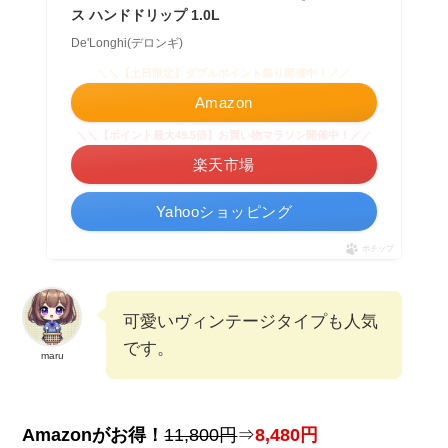
ス ハンドドリップ 1.0L
De'Longhi(デロンギ)
＼＼【土日限定】ダブルポイント祭り開催中！／／
Amazon
＼＼【ポイント最大49.5倍】お買い物マラソン開催中！／／
楽天市場
Yahooショッピング
ポチップ
可愛いヴィンテージタイプも人気
です。
maru
Amazonがお得！
11,800円
⇒
8,480円