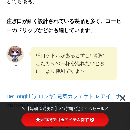
とても優秀。
注ぎ口が細く設計されている製品も多く、コーヒ
ーのドリップなどにも適しています
。
細口ケトルがあると忙しい朝や、
こだわりの一杯を淹れたいとき
maru
に、より便利ですよ〜。
De’Longhi (デロンギ) 電気カフェケトル アイコナ
KBOE1260J-GY はこちら↓
＼【毎朝10時更新】24時間限定タイムセール／
楽天市場で目玉アイテム探す
＼注ぎやすさNo.1！／