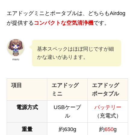
エアドッグミニとポータブルは、どちらもAirdog
が提供する
コンパクトな空気清浄機
です。
基本スペックはほぼ同じですが細
かな違いがあります。
maru
項目
エアドッグ
エアドッグ
ミニ
ポータブル
電源方式
USBケーブ
バッテリー
ル
（充電式）
重量
約630g
約
650
g