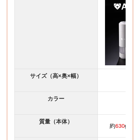
サイズ（高×奥×幅）
カラー
質量（本体）
約
630
g
（A