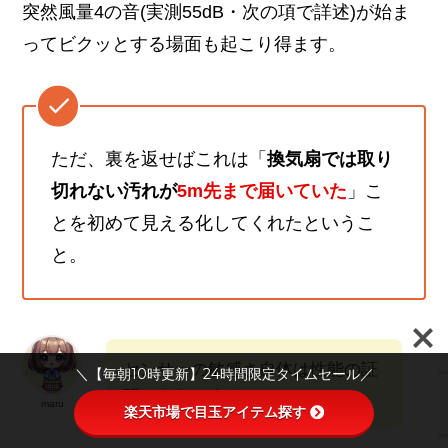
突然風量4の音(実測55dB・次の項で詳述)が始ま
ってビクッとする場面も起こり得ます。
ただ、裏を返せばこれは「
換気扇では取り
切れない汚れが
5m先まで届いていた
」こ
とを初めて見える化してくれたというこ
と。
センサーの敏感さ自体は性能の証
＼【毎朝10時更新】24時間限定タイムセール／
明でもあります。
maru
楽天市場で目玉アイテム探す