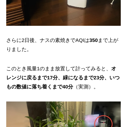
さらに2日後、ナスの素焼きでAQIは
350
まで上が
りました。
このとき風量1のまま放置して計ってみると、
オ
レンジに戻るまで17分、緑になるまで23分、いつ
もの数値に落ち着くまで40分
（実測）。