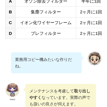
A
オゾン除去フィルター
半年に1回
B
集塵フィルター
2ヶ月に1回
C
イオン化ワイヤーフレーム
2ヶ月に1回
D
プレフィルター
2ヶ月に1回
業務用コピー機みたいな作りだ
ね。
メンテナンスを考慮して
取り出し
やすく
なっています。実際の声で
maru
も扱いの良さが伺えます。