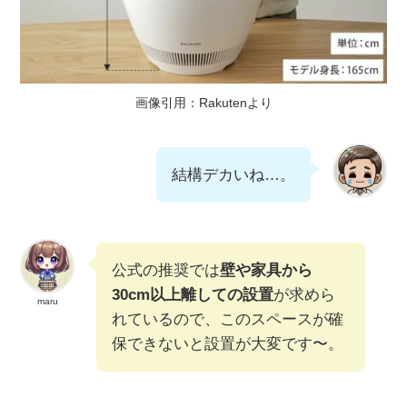
画像引用：Rakutenより
結構デカいね…。
公式の推奨では
壁や家具から
30cm以上離しての設置
が求めら
maru
れているので、このスペースが確
保できないと設置が大変です〜。