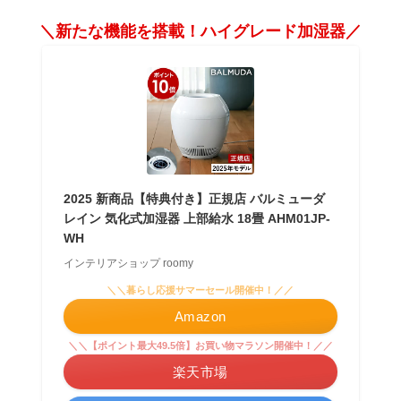
＼新たな機能を搭載！ハイグレード加湿器／
2025 新商品【特典付き】正規店 バルミューダ
レイン 気化式加湿器 上部給水 18畳 AHM01JP-
WH
インテリアショップ roomy
＼＼暮らし応援サマーセール開催中！／／
Amazon
＼＼【ポイント最大49.5倍】お買い物マラソン開催中！／／
楽天市場