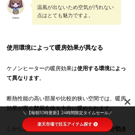
温風が出ないため空気が汚れない
点はとても魅力ですよ。
maru
使用環境によって暖房効果が異なる
ケノンヒーターの暖房効果は
使用する環境によっ
て異なります
。
断熱性能の高い部屋や比較的狭い空間では、暖房
効果が高く部屋全体を十分に暖められます。
＼【毎朝10時更新】24時間限定タイムセール／
楽天市場で目玉アイテム探す
しかし
断熱が不十分な広い部屋では、
暖房が効き