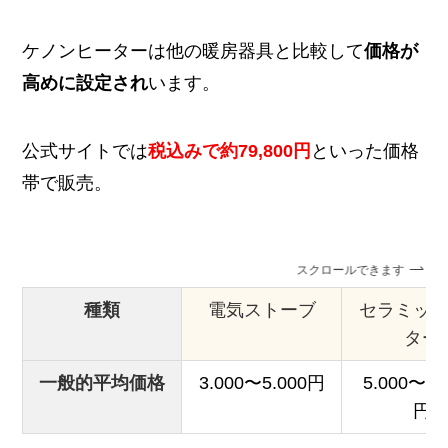
ケノンヒーターは他の暖房器具と比較して
価格が
高めに設定され
います。
公式サイトでは
税込みで約79,800円
といった価格
帯で販売。
スクロールできます
種類
電気ストーブ
セラミッ
ター
一般的平均価格
3.000〜5.000円
5.000〜10
円