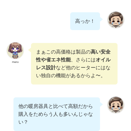
高っか！
まぁこの高価格は製品の
高い安全
性や省エネ性能
、さらには
オイル
maru
レス設計
など他のヒーターにはな
い独自の機能があるからよ〜。
他の暖房器具と比べて高額だから
購入をためらう人も多いんじゃな
い？